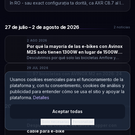
în RO - sau exact configurația ta dorită, ca AXR C8.7 al lui
Alex.
27 de julio – 2 de agosto de 2026
2 noticias
2 AGO 2026
Por qué la mayoría de las e-bikes con Avinox
M2S solo tienen 1300W en lugar de 1500W
(potencia máxima)
Descubrimos por qué solo las bicicletas Amflow y
Atherton pueden ofrecer 1500W y el resto solo 1300W
Por qué la mayoría de las e-bikes con Avinox M2S solo
29 JUL 2026
🚵‍♂️ 97 bicicletas con AVINOX M2 en 2026: 24
Usamos cookies esenciales para el funcionamiento de la
fabricantes, especificaciones, fotos y
precios
plataforma y, con tu consentimiento, cookies de análisis y
Guía completa de Bikeverse con todas las e-bikes
lanzadas oficialmente con AVINOX M2 y M2S hasta abril
publicidad para entender cómo se usa el sitio y apoyar la
🚵‍♂️ 97 bicicletas con AVINOX M2 en 2026: 24 fabricantes
de 2026: 97 modelos confirmados, 24 fabricantes, con
plataforma.
Detalles
las especificaciones esenciales (cuadro, recorrido,
suspensiones, transmisión, frenos, motor, batería) y
20–26 julio de 2026
1 noticia
precios orientativos. Desde la Whistle AXR CA5.6 a
Aceptar todas
4.599 € hasta la UNNO Mith Factory a 15.095 €
23 JUL 2026
Solo necesarias
Personalizar
·
Después de Orbea, Fox lanza dropper con
cable para e-bike