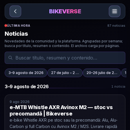
Sari la conținut
BIKEVERSE
87 noticias
ÚLTIMA HORA
Noticias
Novedades de la comunidad y la plataforma. Agrupadas por semana;
busca por título, resumen o contenido. El archivo carga por páginas.
Buscar noticias
3–9 agosto de 2026
27 de julio – 2 …
20–26 julio de 2…
13–
3–9 agosto de 2026
1 noticia
e-MTB Whistle AXR Avinox M2 — stoc vs precomandă | 
9 ago 2026
e-MTB Whistle AXR Avinox M2 — stoc vs
precomandă | Bikeverse
e-bike Whistle AXR pe stoc sau la precomandă: Alu, Alu-
Carbon și full Carbon cu Avinox M2 / M2S. Livrare rapidă