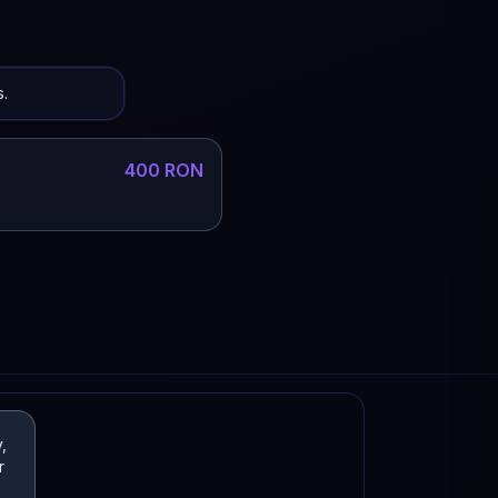
.
400 RON
,
r