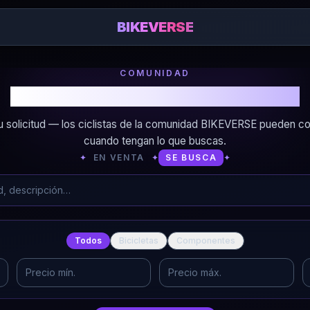
BIKEVERSE
COMUNIDAD
¿Buscas bicicletas o componentes?
tu solicitud — los ciclistas de la comunidad BIKEVERSE pueden co
cuando tengan lo que buscas.
✦
EN VENTA
✦
SE BUSCA
✦
Todos
Bicicletas
Componentes