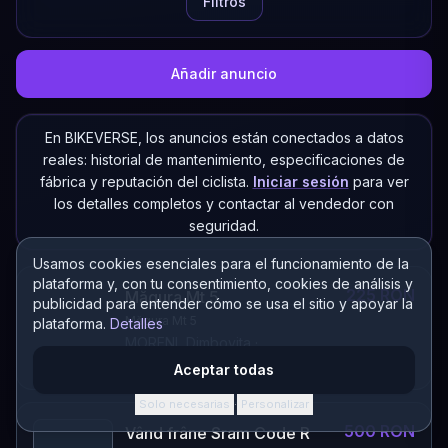
Filtros
Añadir anuncio
En BIKEVERSE, los anuncios están conectados a datos
reales: historial de mantenimiento, especificaciones de
fábrica y reputación del ciclista.
Iniciar sesión
para ver
los detalles completos y contactar al vendedor con
seguridad.
Usamos cookies esenciales para el funcionamiento de la
plataforma y, con tu consentimiento, cookies de análisis y
225 RON
Măgura Mt 5
publicidad para entender cómo se usa el sitio y apoyar la
Măgura Mt 5
plataforma.
Detalles
MORENI, Dimbovita
·
Componente
Aceptar todas
Solo necesarias
Personalizar
·
500 RON
Vând frâne Sram Code R