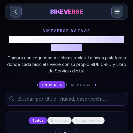
Sari la conținut
BIKEVERSE
BIKEVERSE BAZAAR
Bicicletas y Componentes con Historial
Verificado
Compra con seguridad a ciclistas reales. La única plataforma
donde cada bicicleta viene con su propio RIDE CRED y Libro
de Servicio digital.
✦
EN VENTA
✦
SE BUSCA
✦
Buscar anuncios
Todos
Bicicletas
Componentes