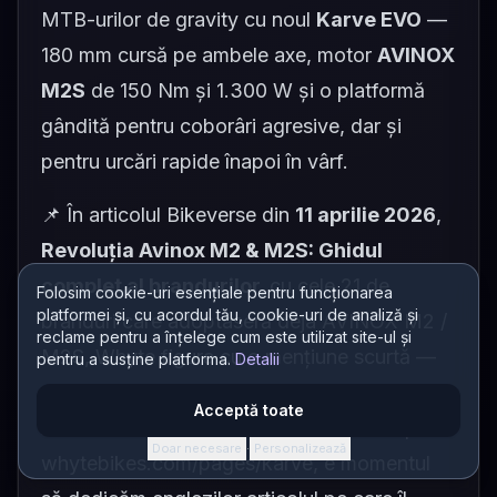
MTB-urilor de gravity cu noul
Karve EVO
—
180 mm cursă pe ambele axe, motor
AVINOX
M2S
de 150 Nm și 1.300 W și o platformă
gândită pentru coborâri agresive, dar și
pentru urcări rapide înapoi în vârf.
📌 În articolul Bikeverse din
11 aprilie 2026
,
Revoluția Avinox M2 & M2S: Ghidul
complet al brandurilor,
cu cele 21 de
Folosim cookie-uri esențiale pentru funcționarea
platformei și, cu acordul tău, cookie-uri de analiză și
branduri care adoptaseră deja AVINOX M2 /
reclame pentru a înțelege cum este utilizat site-ul și
M2S, Whyte figura cu o mențiune scurtă —
pentru a susține platforma.
Detalii
„pariu pe M2S pentru seria Karve EVO, de la
Acceptă toate
£5.650”. Acum că pagina oficială e live pe
Doar necesare
Personalizează
·
whytebikes.com/pages/karve
, e momentul