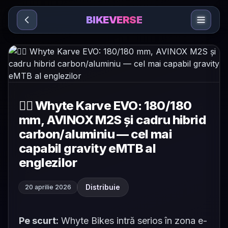
Sari la conținut
BIKEVERSE
🚵‍♂️ Whyte Karve EVO: 180/180
mm, AVINOX M2S și cadru hibrid
carbon/aluminiu — cel mai
capabil gravity eMTB al
englezilor
Distribuie
20 aprilie 2026
Pe scurt:
Whyte Bikes intră serios în zona e-