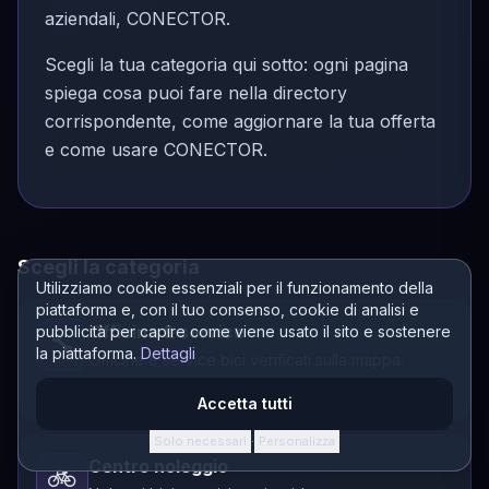
aziendali, CONECTOR.
Scegli la tua categoria qui sotto: ogni pagina
spiega cosa puoi fare nella directory
corrispondente, come aggiornare la tua offerta
e come usare CONECTOR.
Scegli la categoria
Utilizziamo cookie essenziali per il funzionamento della
piattaforma e, con il tuo consenso, cookie di analisi e
Officina & service
pubblicità per capire come viene usato il sito e sostenere
🔧
la piattaforma.
Dettagli
Officine e service bici verificati sulla mappa.
Apri la guida →
Accetta tutti
Solo necessari
Personalizza
·
Centro noleggio
🚲