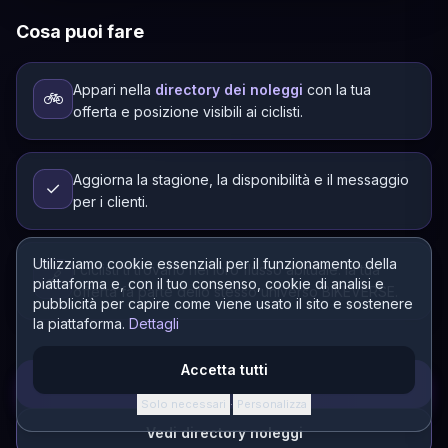
Cosa puoi fare
Appari nella
directory dei noleggi
con la tua
🚲
offerta e posizione visibili ai ciclisti.
Aggiorna la stagione, la disponibilità e il messaggio
✓
per i clienti.
Utilizziamo cookie essenziali per il funzionamento della
I ciclisti ti trovano nel loro flusso abituale: la tua
🔗
piattaforma e, con il tuo consenso, cookie di analisi e
offerta fa parte dello stesso universo BIKEVERSE.
pubblicità per capire come viene usato il sito e sostenere
la piattaforma.
Dettagli
Accetta tutti
Apri CONECTOR
Solo necessari
Personalizza
·
Vedi directory noleggi