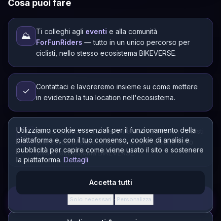
Cosa puoi fare
Ti colleghi agli
eventi
e alla comunità
⛰️
ForFunRiders
— tutto in un unico percorso per
ciclisti, nello stesso ecosistema BIKEVERSE.
Contattaci e lavoreremo insieme su come mettere
✓
in evidenza la tua location nell'ecosistema.
Utilizziamo cookie essenziali per il funzionamento della
La tua location si connette naturalmente con i ciclisti
🔗
piattaforma e, con il tuo consenso, cookie di analisi e
che cercano esperienze ed eventi: visibile nello
pubblicità per capire come viene usato il sito e sostenere
stesso ecosistema BIKEVERSE.
la piattaforma.
Dettagli
Accetta tutti
Apri CONECTOR
Solo necessari
Personalizza
·