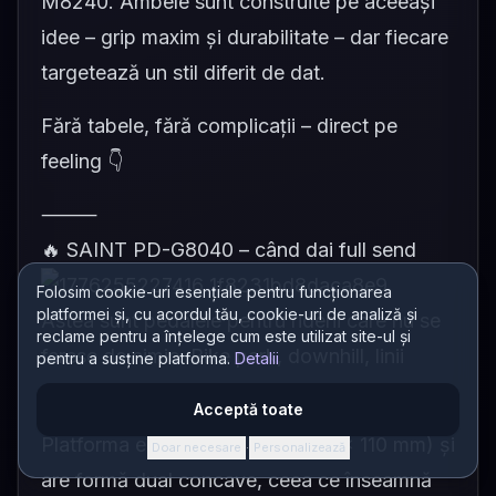
M8240. Ambele sunt construite pe aceeași
idee – grip maxim și durabilitate – dar fiecare
targetează un stil diferit de dat.
Fără tabele, fără complicații – direct pe
feeling 👇
⸻
🔥 SAINT PD-G8040 – când dai full send
Folosim cookie-uri esențiale pentru funcționarea
platformei și, cu acordul tău, cookie-uri de analiză și
Astea sunt pedalele pentru riderii care nu se
reclame pentru a înțelege cum este utilizat site-ul și
feresc de nimic. Bike park, downhill, linii
pentru a susține platforma.
Detalii
agresive – aici strălucesc.
Acceptă toate
Platforma e serios mai mare (121 x 110 mm) și
Doar necesare
Personalizează
·
are formă dual concave, ceea ce înseamnă