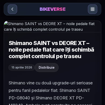
Sari la conținut
BIKEVERSE
Shimano SAINT vs DEORE XT –
noile pedale flat care îți schimbă
complet controlul pe traseu
Distribuie
15 aprilie 2026
Shimano vine cu două upgrade-uri serioase
pentru fanii pedalelor flat: Shimano SAINT
PD-G8040 și Shimano DEORE XT PD-