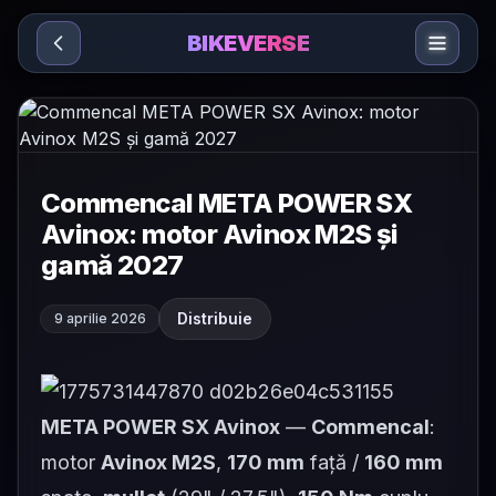
Sari la conținut
BIKEVERSE
Commencal META POWER SX
Avinox: motor Avinox M2S și
gamă 2027
Distribuie
9 aprilie 2026
META POWER SX Avinox
—
Commencal
:
motor
Avinox M2S
,
170 mm
față /
160 mm