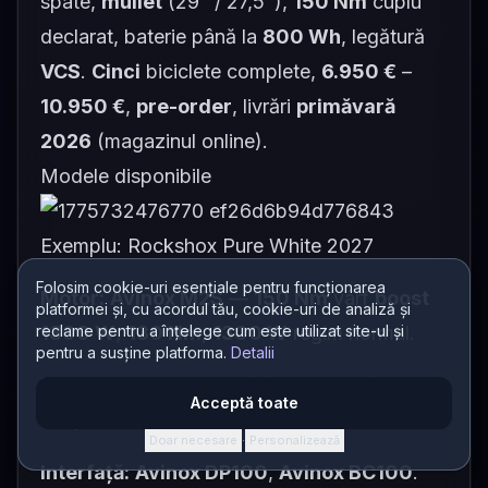
spate,
mullet
(29" / 27,5"),
150 Nm
cuplu
declarat, baterie până la
800 Wh
, legătură
VCS
.
Cinci
biciclete complete,
6.950 €
–
10.950 €
,
pre-order
, livrări
primăvară
2026
(magazinul online).
Modele disponibile
Exemplu: Rockshox Pure White 2027
Folosim cookie-uri esențiale pentru funcționarea
Motor:
Avinox M2S
—
150 Nm
vârf
boost
platformei și, cu acordul tău, cookie-uri de analiză și
reclame pentru a înțelege cum este utilizat site-ul și
1300 W
;
130 Nm
,
1300 W
regim normal.
pentru a susține platforma.
Detalii
Baterie:
fixă
600 Wh
(
S
),
800 Wh
(
M / L /
Acceptă toate
XL
); încărcător
12 A / 508 W
.
Doar necesare
Personalizează
·
Interfață:
Avinox DP100
,
Avinox BC100
.