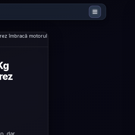
 Kg
rez
ro, dar