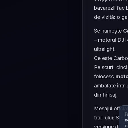
bavarezii fac 
de vizită: o 
Se numește
C
– motorul DJI 
ultralight.
Ce este Carbo
Pe scurt: cin
folosesc
moto
ambalate într-
din finisaj.
Mesajul oficia
F
trail-ului: St
a
e
versiune diluat