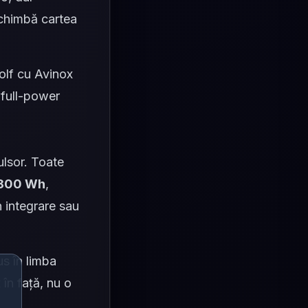
schimbă cartea
olf cu Avinox
 full-power
lsor. Toate
x 800 Wh
,
n integrare sau
s în limba
în față, nu o