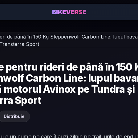
BIKEVERSE
e pentru rideri de până în 150
wolf Carbon Line: lupul bava
 motorul Avinox pe Tundra și
rra Sport
Distribuie
 e un nume pe care îl auzi zilnic pe trail-urile de endu