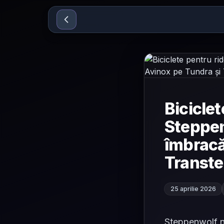
Sari la conținut
Biciclet
Steppen
îmbracă
Transte
25 aprilie 2026
Steppenwolf nu