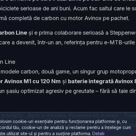
biciclete serioase de ani buni. Acum fac saltul care le 
gamă completă de carbon cu motor Avinox pe pachet.
arbon Line
și e prima colaborare serioasă a Steppenw
care a devenit, într-un an, referința pentru e-MTB-urile
n Line
ci modele carbon, două game, un singur grup motopropu
r Avinox M1 cu 120 Nm
și
baterie integrată Avino
un șasiu optimizat agresiv pe greutate – fără să taie di
l e simplu:
„Born in Bavaria. Powered by Avinox.”
Tradu
olosim cookie-uri esențiale pentru funcționarea platformei și, cu
eppenwolf vrea să fie numele european care pune Avinox 
cordul tău, cookie-uri de analiză și reclame pentru a înțelege cum
ste utilizat site-ul și pentru a susține platforma.
Detalii
ă a lui.