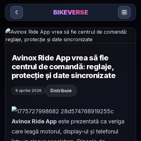
Sari la conținut
BIKEVERSE
Avinox Ride App vrea să fie
centrul de comandă: reglaje,
protecție și date sincronizate
Distribuie
9 aprilie 2026
Avinox Ride App
este prezentată ca veriga
care leagă motorul, display-ul și telefonul