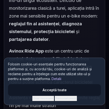
într-un singur ecosistem. Dincolo de
monitorizarea clasică a turei, aplicația intră în
zone mai sensibile pentru un e-bike modern:
reglajul fin al asistenței
,
diagnoza
sistemului
,
protecția bicicletei
și
partajarea datelor
.
Avinox Ride App
este un centru unic de
control. Asta contează fiindcă la Avinox
Folosim cookie-uri esențiale pentru funcționarea
experiența nu este gândită doar din piese
platformei și, cu acordul tău, cookie-uri de analiză și
reclame pentru a înțelege cum este utilizat site-ul și
hardware separate, ci din modul în care
pentru a susține platforma.
Detalii
riderul poate schimba caracterul bicicletei
direct din telefon și din cockpit.
Acceptă toate
Asistența nu este fixă: aplicația permite reglaj
Doar necesare
Personalizează
·
fin pe mai multe straturi