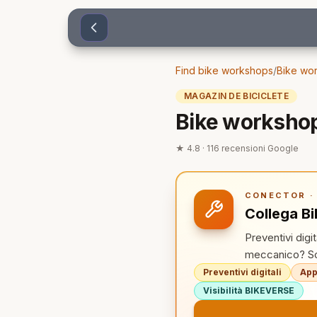
Sari la conținut
Find bike workshops
/
Bike wo
MAGAZIN DE BICICLETE
Bike workshop
★
4.8
·
116
recensioni Google
CONECTOR · 
Collega Bi
Preventivi digi
meccanico? Sco
Preventivi digitali
App
Visibilità BIKEVERSE