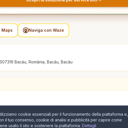
e Maps
Naviga con Waze
, 607316 Bacău, România, Bacău, Bacău
tilizziamo cookie essenziali per il funzionamento della piattaforma e,
on il tuo consenso, cookie di analisi e pubblicità per capire come
iene usato il sito e sostenere la piattaforma.
Dettagli