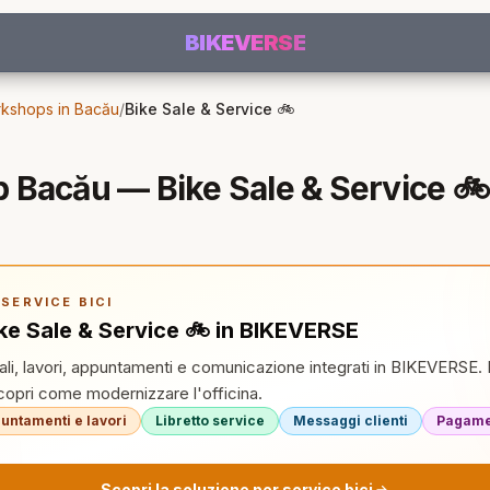
BIKEVERSE
rkshops in Bacău
/
Bike Sale & Service 🚲
 Bacău — Bike Sale & Service 🚲
SERVICE BICI
ke Sale & Service 🚲 in BIKEVERSE
tali, lavori, appuntamenti e comunicazione integrati in BIKEVERSE. 
pri come modernizzare l'officina.
untamenti e lavori
Libretto service
Messaggi clienti
Pagamen
Scopri la soluzione per service bici