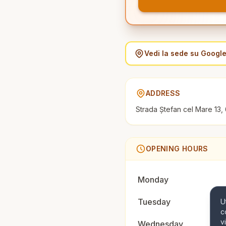
Vedi la sede su Googl
ADDRESS
Strada Ștefan cel Mare 13
OPENING HOURS
Monday
Tuesday
U
c
v
Wednesday