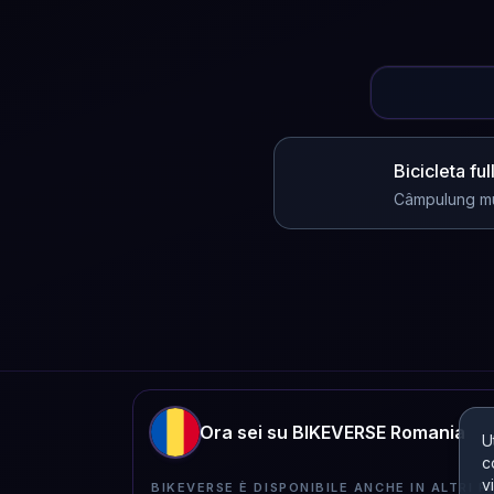
Bicicleta fu
Câmpulung m
Ora sei su BIKEVERSE Romania
U
c
v
BIKEVERSE È DISPONIBILE ANCHE IN ALTRI PA