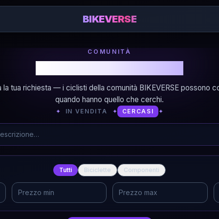
BIKEVERSE
COMUNITÀ
Cerchi bici o componenti?
 la tua richiesta — i ciclisti della comunità BIKEVERSE possono co
quando hanno quello che cerchi.
✦
IN VENDITA
✦
CERCASI
✦
Tutti
Biciclette
Componenti