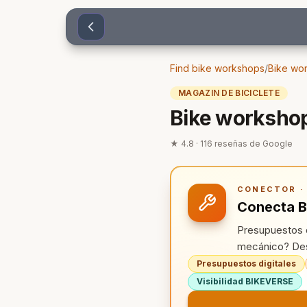
Sari la conținut
Find bike workshops
/
Bike wo
MAGAZIN DE BICICLETE
Bike workshop
★
4.8
·
116
reseñas de Google
CONECTOR · 
Conecta B
Presupuestos d
mecánico? Des
Presupuestos digitales
Visibilidad BIKEVERSE