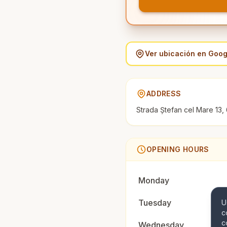
Ver ubicación en Goo
ADDRESS
Strada Ștefan cel Mare 13
OPENING HOURS
Monday
Tuesday
U
c
c
Wednesday