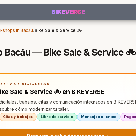
BIKEVERSE
rkshops in Bacău
/
Bike Sale & Service 🚲
 Bacău — Bike Sale & Service 🚲
SERVICE BICICLETAS
ike Sale & Service 🚲 en BIKEVERSE
igitales, trabajos, citas y comunicación integrados en BIKEVERSE
cubre cómo modernizar tu taller.
Citas y trabajos
Libro de servicio
Mensajes clientes
Pagos
Descubre la solución para services