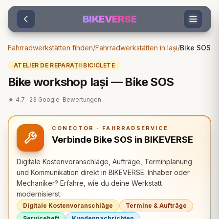
Sari la conținut
BIKEVERSE
Fahrradwerkstätten finden
/
Fahrradwerkstätten in Iași
/
Bike SOS
ATELIER DE REPARAȚII BICICLETE
Bike workshop Iași — Bike SOS
★
4.7
·
23
Google-Bewertungen
CONECTOR · FAHRRADSERVICE
Verbinde Bike SOS in BIKEVERSE
Digitale Kostenvoranschläge, Aufträge, Terminplanung
und Kommunikation direkt in BIKEVERSE. Inhaber oder
Mechaniker? Erfahre, wie du deine Werkstatt
modernisierst.
Digitale Kostenvoranschläge
Termine & Aufträge
Serviceheft
Kundennachrichten