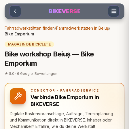
Sari la conținut
BIKEVERSE
Fahrradwerkstätten finden
/
Fahrradwerkstätten in Beiuș
/
Bike Emporium
MAGAZIN DE BICICLETE
Bike workshop Beiuș — Bike
Emporium
★
5.0
·
6
Google-Bewertungen
CONECTOR · FAHRRADSERVICE
Verbinde Bike Emporium in
BIKEVERSE
Digitale Kostenvoranschläge, Aufträge, Terminplanung
und Kommunikation direkt in BIKEVERSE. Inhaber oder
Mechaniker? Erfahre, wie du deine Werkstatt