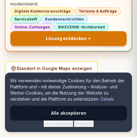
modernisierst.
Digitale Kostenvoranschläge
Termine & Aufträge
Serviceheft
Kundennachrichten
Online-Zahlungen
BIKEVERSE-Sichtbarkeit
Lösung entdecken
Standort in Google Maps anzeigen
Wir verwenden notwendige Cookies für den Betrieb der
Mit Waze navigieren
Plattform und – mit deiner Zustimmung – Analyse- und
Werbe-Cookies, um die Nutzung der Website zu
verstehen und die Plattform zu unterstützen.
Details
ADRESSE
Alle akzeptieren
Strada Traian 2, 415200 Beiuș, România, Beiuș, Bihor
Nur notwendige
Anpassen
·