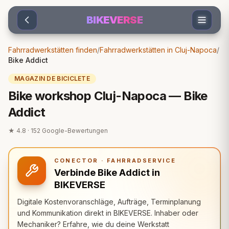
Sari la conținut
BIKEVERSE
Fahrradwerkstätten finden
/
Fahrradwerkstätten in Cluj-Napoca
/
Bike Addict
MAGAZIN DE BICICLETE
Bike workshop Cluj-Napoca — Bike
Addict
★
4.8
·
152
Google-Bewertungen
CONECTOR · FAHRRADSERVICE
Verbinde Bike Addict in
BIKEVERSE
Digitale Kostenvoranschläge, Aufträge, Terminplanung
und Kommunikation direkt in BIKEVERSE. Inhaber oder
Mechaniker? Erfahre, wie du deine Werkstatt