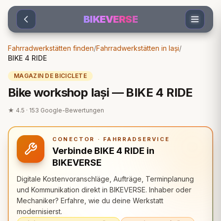
Sari la conținut
BIKEVERSE
Fahrradwerkstätten finden
/
Fahrradwerkstätten in Iași
/
BIKE 4 RIDE
MAGAZIN DE BICICLETE
Bike workshop Iași — BIKE 4 RIDE
★
4.5
·
153
Google-Bewertungen
CONECTOR · FAHRRADSERVICE
Verbinde BIKE 4 RIDE in
BIKEVERSE
Digitale Kostenvoranschläge, Aufträge, Terminplanung
und Kommunikation direkt in BIKEVERSE. Inhaber oder
Mechaniker? Erfahre, wie du deine Werkstatt
modernisierst.