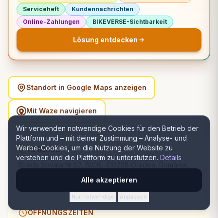
Serviceheft
Kundennachrichten
Online-Zahlungen
BIKEVERSE-Sichtbarkeit
Lösung entdecken
Standort in Google Maps anzeigen
Mit Waze navigieren
Wir verwenden notwendige Cookies für den Betrieb der
Plattform und – mit deiner Zustimmung – Analyse- und
Werbe-Cookies, um die Nutzung der Website zu
ADRESSE
verstehen und die Plattform zu unterstützen.
Details
Strada Sovata Nr.52, Bl.C6, 410298 Oradea, România,
Oradea, Bihor
Alle akzeptieren
Nur notwendige
Anpassen
·
ÖFFNUNGSZEITEN