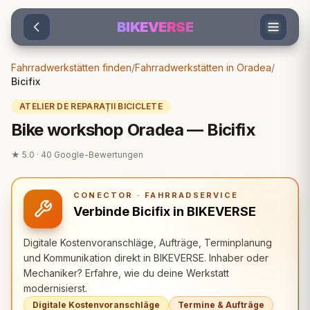
Sari la conținut
BIKEVERSE
Fahrradwerkstätten finden
/
Fahrradwerkstätten in Oradea
/
Bicifix
ATELIER DE REPARAȚII BICICLETE
Bike workshop Oradea — Bicifix
★
5.0
·
40
Google-Bewertungen
CONECTOR · FAHRRADSERVICE
Verbinde Bicifix in BIKEVERSE
Digitale Kostenvoranschläge, Aufträge, Terminplanung
und Kommunikation direkt in BIKEVERSE. Inhaber oder
Mechaniker? Erfahre, wie du deine Werkstatt
modernisierst.
Digitale Kostenvoranschläge
Termine & Aufträge