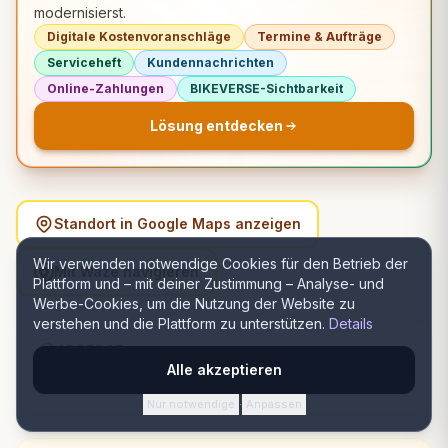
modernisierst.
Digitale Kostenvoranschläge
Termine & Aufträge
Serviceheft
Kundennachrichten
Online-Zahlungen
BIKEVERSE-Sichtbarkeit
Lösung entdecken
Standort in Google Maps anzeigen
Wir verwenden notwendige Cookies für den Betrieb der
Mit Waze navigieren
Plattform und – mit deiner Zustimmung – Analyse- und
Werbe-Cookies, um die Nutzung der Website zu
verstehen und die Plattform zu unterstützen.
Details
ADRESSE
Alle akzeptieren
Strada Văleni 26-28, Ploiești, România, Ploiești, Prahova
Nur notwendige
Anpassen
·