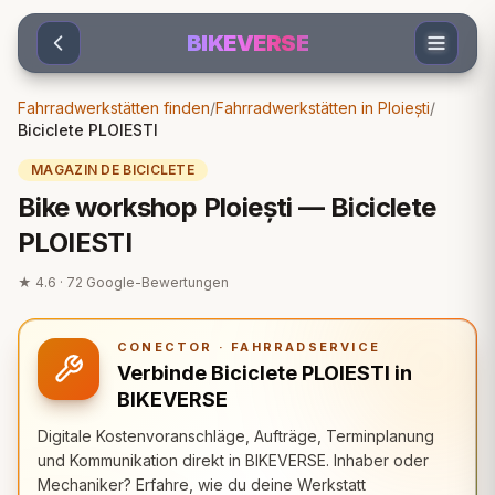
Sari la conținut
BIKEVERSE
Fahrradwerkstätten finden
/
Fahrradwerkstätten in Ploiești
/
Biciclete PLOIESTI
MAGAZIN DE BICICLETE
Bike workshop Ploiești — Biciclete
PLOIESTI
★
4.6
·
72
Google-Bewertungen
CONECTOR · FAHRRADSERVICE
Verbinde Biciclete PLOIESTI in
BIKEVERSE
Digitale Kostenvoranschläge, Aufträge, Terminplanung
und Kommunikation direkt in BIKEVERSE. Inhaber oder
Mechaniker? Erfahre, wie du deine Werkstatt