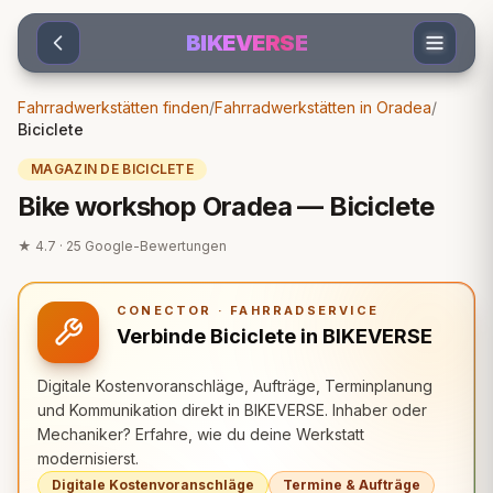
Sari la conținut
BIKEVERSE
Fahrradwerkstätten finden
/
Fahrradwerkstätten in Oradea
/
Biciclete
MAGAZIN DE BICICLETE
Bike workshop Oradea — Biciclete
★
4.7
·
25
Google-Bewertungen
CONECTOR · FAHRRADSERVICE
Verbinde Biciclete in BIKEVERSE
Digitale Kostenvoranschläge, Aufträge, Terminplanung
und Kommunikation direkt in BIKEVERSE. Inhaber oder
Mechaniker? Erfahre, wie du deine Werkstatt
modernisierst.
Digitale Kostenvoranschläge
Termine & Aufträge