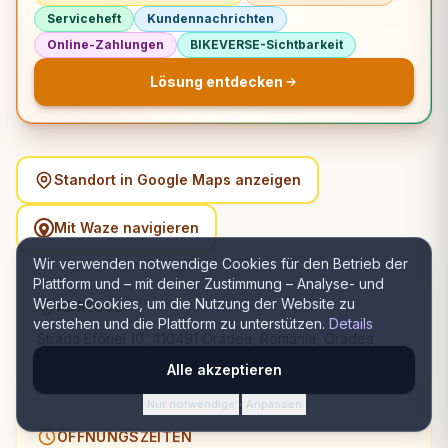
Serviceheft
Kundennachrichten
Online-Zahlungen
BIKEVERSE-Sichtbarkeit
Lösung entdecken
Standort in Google Maps anzeigen
Mit Waze navigieren
Wir verwenden notwendige Cookies für den Betrieb der
Plattform und – mit deiner Zustimmung – Analyse- und
Werbe-Cookies, um die Nutzung der Website zu
ADRESSE
verstehen und die Plattform zu unterstützen.
Details
Strada Eforiei 10, 410491 Oradea, România, Oradea,
Bihor
Alle akzeptieren
Nur notwendige
Anpassen
·
ÖFFNUNGSZEITEN