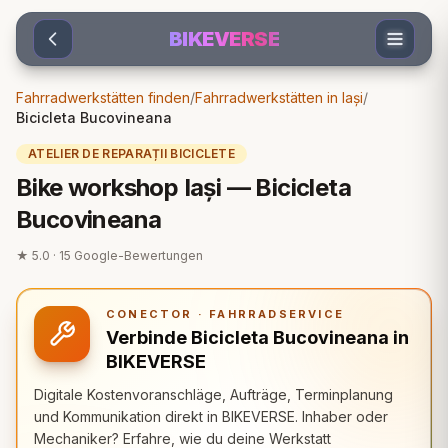
Sari la conținut
BIKEVERSE
Fahrradwerkstätten finden
/
Fahrradwerkstätten in Iași
/
Bicicleta Bucovineana
ATELIER DE REPARAȚII BICICLETE
Bike workshop Iași — Bicicleta
Bucovineana
★
5.0
·
15
Google-Bewertungen
CONECTOR · FAHRRADSERVICE
Verbinde Bicicleta Bucovineana in
BIKEVERSE
Digitale Kostenvoranschläge, Aufträge, Terminplanung
und Kommunikation direkt in BIKEVERSE. Inhaber oder
Mechaniker? Erfahre, wie du deine Werkstatt