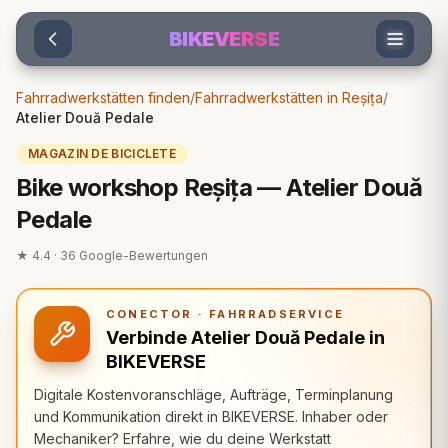
Sari la conținut
BIKEVERSE
Fahrradwerkstätten finden
/
Fahrradwerkstätten in Reșița
/
Atelier Două Pedale
MAGAZIN DE BICICLETE
Bike workshop Reșița — Atelier Două
Pedale
★
4.4
·
36
Google-Bewertungen
CONECTOR · FAHRRADSERVICE
Verbinde Atelier Două Pedale in
BIKEVERSE
Digitale Kostenvoranschläge, Aufträge, Terminplanung
und Kommunikation direkt in BIKEVERSE. Inhaber oder
Mechaniker? Erfahre, wie du deine Werkstatt