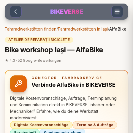
Sari la conținut
BIKEVERSE
Fahrradwerkstätten finden
/
Fahrradwerkstätten in Iași
/
AlfaBike
ATELIER DE REPARAȚII BICICLETE
Bike workshop Iași — AlfaBike
★
4.3
·
52
Google-Bewertungen
CONECTOR · FAHRRADSERVICE
Verbinde AlfaBike in BIKEVERSE
Digitale Kostenvoranschläge, Aufträge, Terminplanung
und Kommunikation direkt in BIKEVERSE. Inhaber oder
Mechaniker? Erfahre, wie du deine Werkstatt
modernisierst.
Digitale Kostenvoranschläge
Termine & Aufträge
Serviceheft
Kundennachrichten