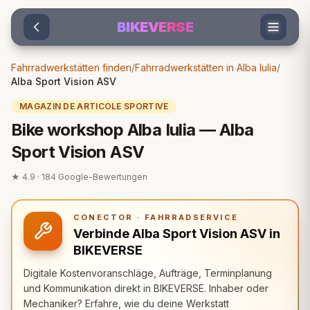
Sari la conținut
BIKEVERSE
Fahrradwerkstätten finden
/
Fahrradwerkstätten in Alba Iulia
/
Alba Sport Vision ASV
MAGAZIN DE ARTICOLE SPORTIVE
Bike workshop Alba Iulia — Alba
Sport Vision ASV
★
4.9
·
184
Google-Bewertungen
CONECTOR · FAHRRADSERVICE
Verbinde Alba Sport Vision ASV in
BIKEVERSE
Digitale Kostenvoranschläge, Aufträge, Terminplanung
und Kommunikation direkt in BIKEVERSE. Inhaber oder
Mechaniker? Erfahre, wie du deine Werkstatt