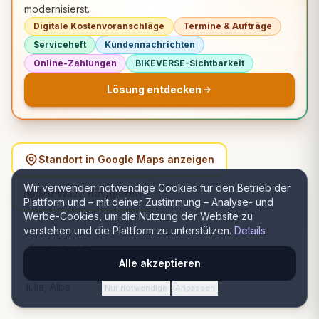
modernisierst.
Digitale Kostenvoranschläge
Termine & Aufträge
Serviceheft
Kundennachrichten
Online-Zahlungen
BIKEVERSE-Sichtbarkeit
Lösung entdecken
Standort in Google Maps anzeigen
Wir verwenden notwendige Cookies für den Betrieb der
Mit Waze navigieren
Plattform und – mit deiner Zustimmung – Analyse- und
Werbe-Cookies, um die Nutzung der Website zu
verstehen und die Plattform zu unterstützen.
Details
ADRESSE
Alle akzeptieren
Strada Iederii nr 10A, 510077 Alba Iulia, România, Alba
Iulia, Alba
Nur notwendige
Anpassen
·