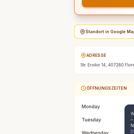
Standort in Google M
ADRESSE
Str. Eroilor 14, 407280 Flore
ÖFFNUNGSZEITEN
Monday
W
Tuesday
–
N
D
Wednesday