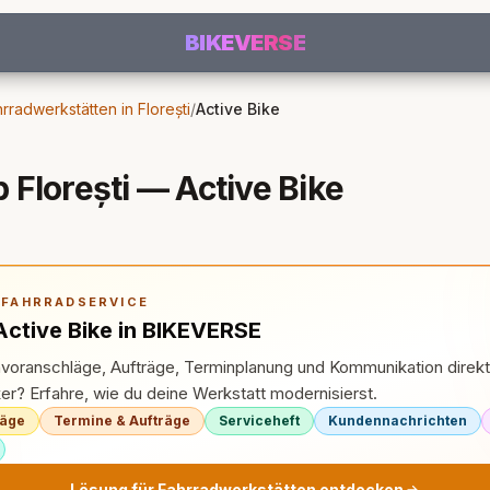
BIKEVERSE
rradwerkstätten in Florești
/
Active Bike
Florești — Active Bike
 FAHRRADSERVICE
Active Bike in BIKEVERSE
nvoranschläge, Aufträge, Terminplanung und Kommunikation direk
r? Erfahre, wie du deine Werkstatt modernisierst.
läge
Termine & Aufträge
Serviceheft
Kundennachrichten
Lösung für Fahrradwerkstätten entdecken