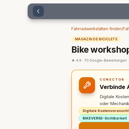
Sari la conținut
Fahrradwerkstätten finden
/
Fah
MAGAZIN DE BICICLETE
Bike workshop 
★
4.9
·
70
Google-Bewertungen
CONECTOR ·
Verbinde 
Digitale Koste
oder Mechanike
Digitale Kostenvoransch
BIKEVERSE-Sichtbarkeit