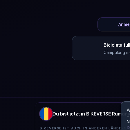
Anme
Bicicleta fu
Câmpulung m
W
Du bist jetzt in BIKEVERSE Rumäni
–
N
D
BIKEVERSE IST AUCH IN ANDEREN LÄNDERN 