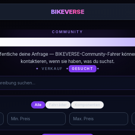
BIKEVERSE
COMMUNITY
uchst du Fahrräder oder Komponente
fentliche deine Anfrage — BIKEVERSE-Community-Fahrer könne
kontaktieren, wenn sie haben, was du suchst.
✦
VERKAUF
✦
GESUCHT
✦
Alle
Fahrräder
Komponenten