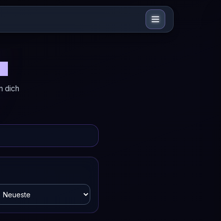
n?
n dich