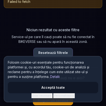
Failed to fetch
Niciun rezultat cu aceste filtre
Service-ul pe care îl cauți poate să nu fie conectat în
BIKEVERSE sau să nu apară în această zonă.
Resetează filtrele
Folosim cookie-uri esențiale pentru funcționarea
platformei și, cu acordul tău, cookie-uri de analiză și
reclame pentru a înțelege cum este utilizat site-ul și
pentru a susține platforma.
Detalii
Service-ul pe care îl cauți nu e aici?
Propun un nou service în director! Dacă se conectează în
Acceptă toate
BIKEVERSE, primești 200 AURA.
Doar necesare
Personalizează
·
Propun un service