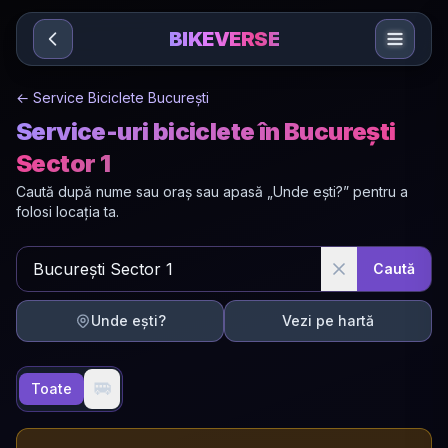
Sari la conținut
BIKEVERSE
←
Service Biciclete București
Service-uri biciclete în București
Sector 1
Caută după nume sau oraș sau apasă „Unde ești?” pentru a
folosi locația ta.
Caută
Unde ești?
Vezi pe hartă
🚐
Toate