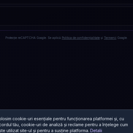
Protecție reCAPTCHA Google. Se aplică
Politica de confidențialitate
și
Termenii
Google.
olosim cookie-uri esențiale pentru funcționarea platformei și, cu
cordul tău, cookie-uri de analiză și reclame pentru a înțelege cum
ste utilizat site-ul și pentru a susține platforma.
Detalii