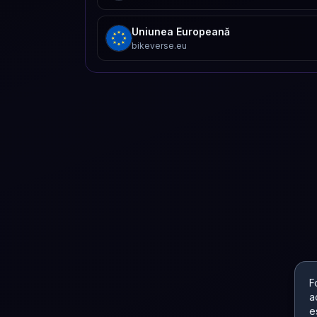
Uniunea Europeană
bikeverse.eu
F
a
e