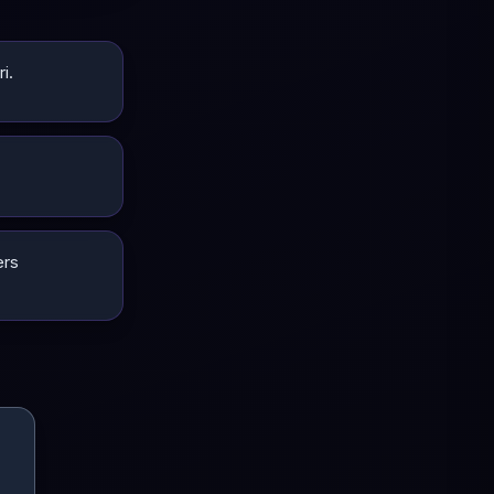
i.
ers