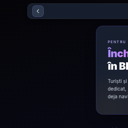
Sari la conținut
PENTRU 
Înch
în 
Turiști ș
dedicat, 
deja nav