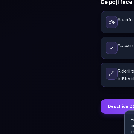
Ce poți face
Apari în
🚲
Actualiz
✓
Riderii 
🔗
BIKEVE
Deschide 
F
a
e