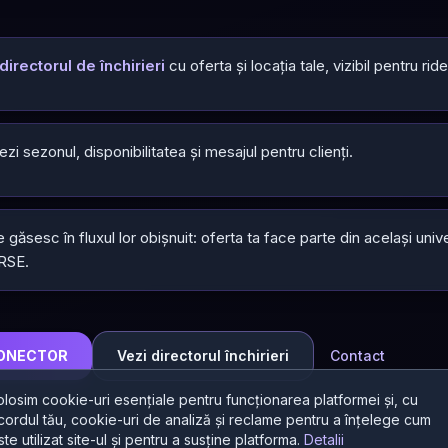
directorul de închirieri
cu oferta și locația tale, vizibil pentru rider
ezi sezonul, disponibilitatea și mesajul pentru clienți.
te găsesc în fluxul lor obișnuit: oferta ta face parte din același univ
RSE.
CONECTOR
Vezi directorul închirieri
Contact
olosim cookie-uri esențiale pentru funcționarea platformei și, cu
cordul tău, cookie-uri de analiză și reclame pentru a înțelege cum
ste utilizat site-ul și pentru a susține platforma.
Detalii