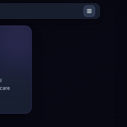
l
 care