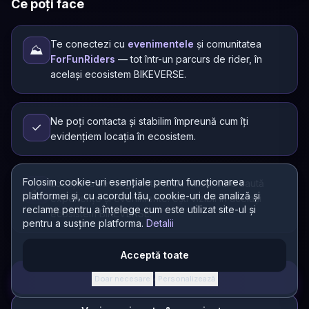
Ce poți face
Te conectezi cu
evenimentele
și comunitatea
⛰️
ForFunRiders
— tot într-un parcurs de rider, în
același ecosistem BIKEVERSE.
Ne poți contacta și stabilim împreună cum îți
✓
evidențiem locația în ecosistem.
Folosim cookie-uri esențiale pentru funcționarea
Locația ta se leagă natural de riderii care caută
🔗
platformei și, cu acordul tău, cookie-uri de analiză și
experiențe și evenimente: ești vizibil în același
reclame pentru a înțelege cum este utilizat site-ul și
ecosistem BIKEVERSE.
pentru a susține platforma.
Detalii
Acceptă toate
Deschide CONECTOR
Doar necesare
Personalizează
·