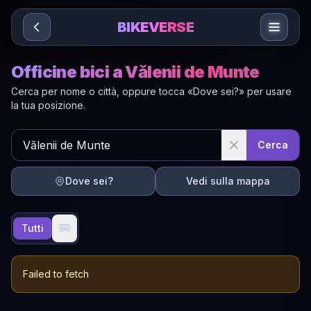
Sari la conținut
BIKEVERSE
Officine bici a Vălenii de Munte
Cerca per nome o città, oppure tocca «Dove sei?» per usare
la tua posizione.
Cerca
Dove sei?
Vedi sulla mappa
🚐
Tutti
Failed to fetch