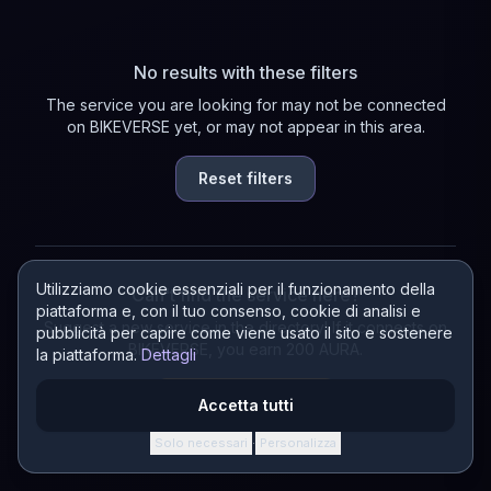
No results with these filters
The service you are looking for may not be connected
on BIKEVERSE yet, or may not appear in this area.
Reset filters
Utilizziamo cookie essenziali per il funzionamento della
Can't find the service here?
piattaforma e, con il tuo consenso, cookie di analisi e
Suggest a new service in the directory! If it connects on
pubblicità per capire come viene usato il sito e sostenere
BIKEVERSE, you earn 200 AURA.
la piattaforma.
Dettagli
Suggest a service
Accetta tutti
Solo necessari
Personalizza
·