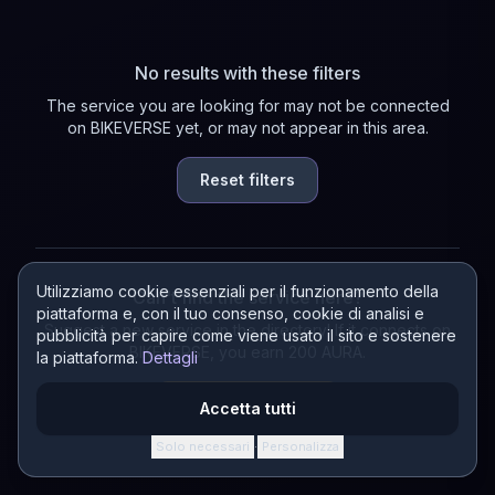
No results with these filters
The service you are looking for may not be connected
on BIKEVERSE yet, or may not appear in this area.
Reset filters
Utilizziamo cookie essenziali per il funzionamento della
Can't find the service here?
piattaforma e, con il tuo consenso, cookie di analisi e
Suggest a new service in the directory! If it connects on
pubblicità per capire come viene usato il sito e sostenere
BIKEVERSE, you earn 200 AURA.
la piattaforma.
Dettagli
Suggest a service
Accetta tutti
Solo necessari
Personalizza
·