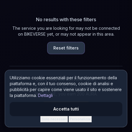
No results with these filters
The service you are looking for may not be connected
on BIKEVERSE yet, or may not appear in this area.
Reset filters
Utilizziamo cookie essenziali per il funzionamento della
Can't find the service here?
piattaforma e, con il tuo consenso, cookie di analisi e
Suggest a new service in the directory! If it connects on
pubblicità per capire come viene usato il sito e sostenere
BIKEVERSE, you earn 200 AURA.
la piattaforma.
Dettagli
Suggest a service
Accetta tutti
Solo necessari
Personalizza
·