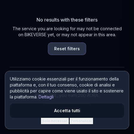
No results with these filters
The service you are looking for may not be connected
on BIKEVERSE yet, or may not appear in this area.
Reset filters
Utilizziamo cookie essenziali per il funzionamento della
Can't find the service here?
piattaforma e, con il tuo consenso, cookie di analisi e
Suggest a new service in the directory! If it connects on
pubblicità per capire come viene usato il sito e sostenere
BIKEVERSE, you earn 200 AURA.
la piattaforma.
Dettagli
Suggest a service
Accetta tutti
Solo necessari
Personalizza
·