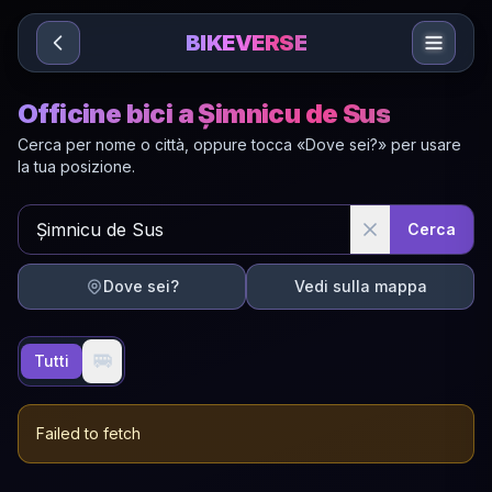
Sari la conținut
BIKEVERSE
Officine bici a Șimnicu de Sus
Cerca per nome o città, oppure tocca «Dove sei?» per usare
la tua posizione.
Cerca
Dove sei?
Vedi sulla mappa
🚐
Tutti
Failed to fetch