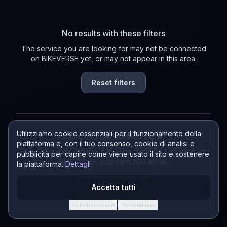
No results with these filters
The service you are looking for may not be connected
on BIKEVERSE yet, or may not appear in this area.
Reset filters
Utilizziamo cookie essenziali per il funzionamento della
Can't find the service here?
piattaforma e, con il tuo consenso, cookie di analisi e
Suggest a new service in the directory! If it connects on
pubblicità per capire come viene usato il sito e sostenere
BIKEVERSE, you earn 200 AURA.
la piattaforma.
Dettagli
Suggest a service
Accetta tutti
Solo necessari
Personalizza
·