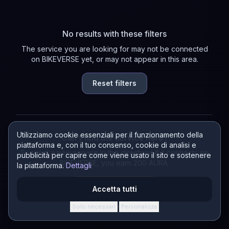
No results with these filters
The service you are looking for may not be connected
on BIKEVERSE yet, or may not appear in this area.
Reset filters
Utilizziamo cookie essenziali per il funzionamento della
Can't find the service here?
piattaforma e, con il tuo consenso, cookie di analisi e
Suggest a new service in the directory! If it connects on
pubblicità per capire come viene usato il sito e sostenere
BIKEVERSE, you earn 200 AURA.
la piattaforma.
Dettagli
Suggest a service
Accetta tutti
Solo necessari
Personalizza
·