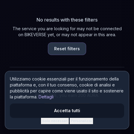
No results with these filters
The service you are looking for may not be connected
on BIKEVERSE yet, or may not appear in this area.
Reset filters
Utilizziamo cookie essenziali per il funzionamento della
Can't find the service here?
piattaforma e, con il tuo consenso, cookie di analisi e
Suggest a new service in the directory! If it connects on
pubblicità per capire come viene usato il sito e sostenere
BIKEVERSE, you earn 200 AURA.
la piattaforma.
Dettagli
Suggest a service
Accetta tutti
Solo necessari
Personalizza
·