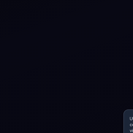
U
c
v