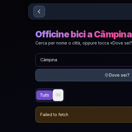
Sari la conținut
Officine bici a Câmpina
Cerca per nome o città, oppure tocca «Dove sei?»
Dove sei?
🚐
Tutti
Failed to fetch