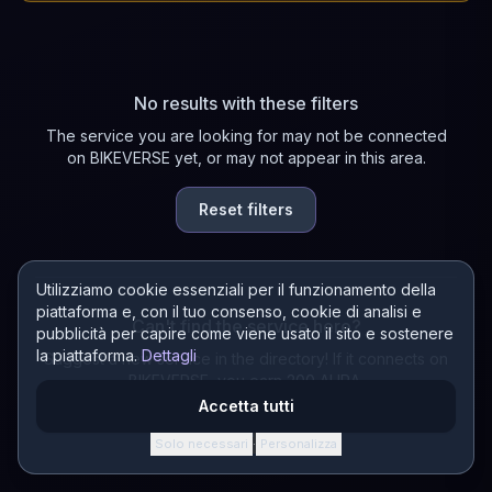
No results with these filters
The service you are looking for may not be connected
on BIKEVERSE yet, or may not appear in this area.
Reset filters
Utilizziamo cookie essenziali per il funzionamento della
piattaforma e, con il tuo consenso, cookie di analisi e
Can't find the service here?
pubblicità per capire come viene usato il sito e sostenere
la piattaforma.
Dettagli
Suggest a new service in the directory! If it connects on
BIKEVERSE, you earn 200 AURA.
Accetta tutti
Suggest a service
Solo necessari
Personalizza
·