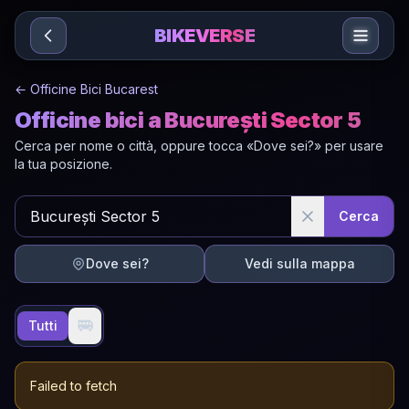
Sari la conținut
BIKEVERSE
←
Officine Bici Bucarest
Officine bici a București Sector 5
Cerca per nome o città, oppure tocca «Dove sei?» per usare
la tua posizione.
Cerca
Dove sei?
Vedi sulla mappa
🚐
Tutti
Failed to fetch