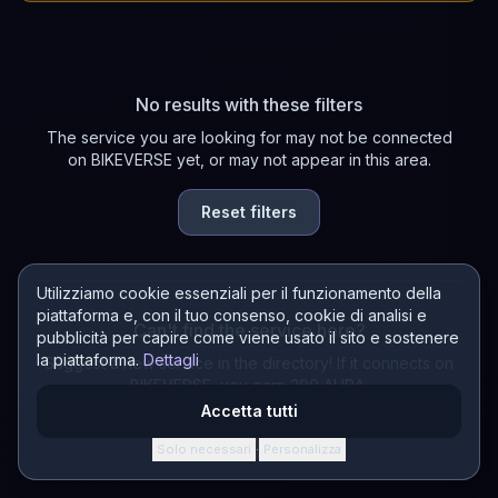
No results with these filters
The service you are looking for may not be connected
on BIKEVERSE yet, or may not appear in this area.
Reset filters
Utilizziamo cookie essenziali per il funzionamento della
piattaforma e, con il tuo consenso, cookie di analisi e
Can't find the service here?
pubblicità per capire come viene usato il sito e sostenere
la piattaforma.
Dettagli
Suggest a new service in the directory! If it connects on
BIKEVERSE, you earn 200 AURA.
Accetta tutti
Suggest a service
Solo necessari
Personalizza
·