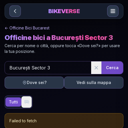
Sari la conținut
BIKEVERSE
←
Officine Bici Bucarest
Officine bici a București Sector 3
Cerca per nome o città, oppure tocca «Dove sei?» per usare
la tua posizione.
Cerca
Dove sei?
Vedi sulla mappa
🚐
Tutti
Failed to fetch