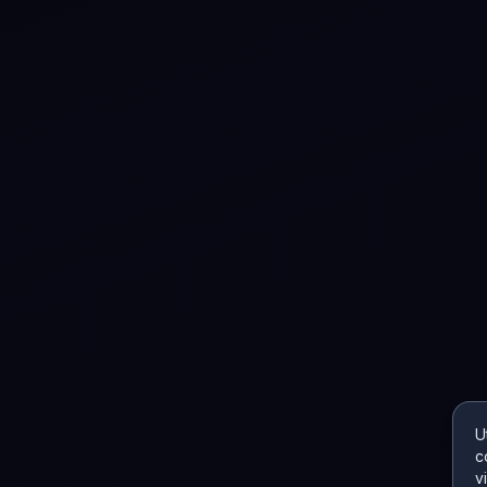
U
c
v