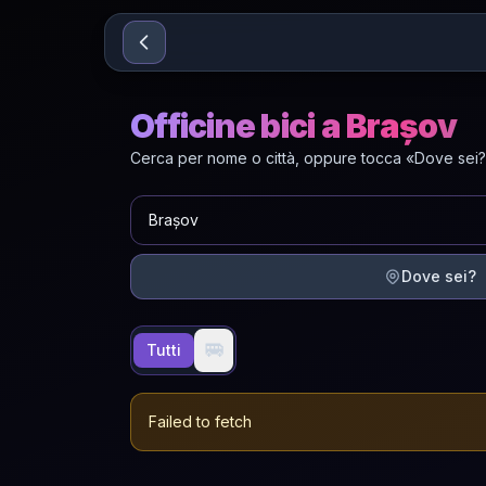
Sari la conținut
Officine bici a Brașov
Cerca per nome o città, oppure tocca «Dove sei?»
Dove sei?
🚐
Tutti
Failed to fetch