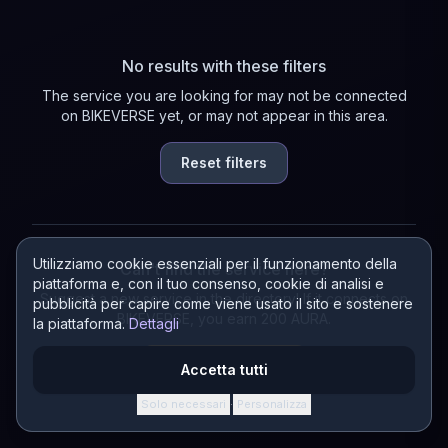
No results with these filters
The service you are looking for may not be connected
on BIKEVERSE yet, or may not appear in this area.
Reset filters
Utilizziamo cookie essenziali per il funzionamento della
Can't find the service here?
piattaforma e, con il tuo consenso, cookie di analisi e
Suggest a new service in the directory! If it connects on
pubblicità per capire come viene usato il sito e sostenere
BIKEVERSE, you earn 200 AURA.
la piattaforma.
Dettagli
Suggest a service
Accetta tutti
Solo necessari
Personalizza
·