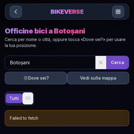
Sari la conținut
BIKEVERSE
Officine bici a Botoșani
Cerca per nome o città, oppure tocca «Dove sei?» per usare
la tua posizione.
Cerca
Dove sei?
Vedi sulla mappa
🚐
Tutti
Failed to fetch