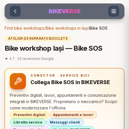
Sari la conținut
BIKEVERSE
Find bike workshops
/
Bike workshops in Iași
/
Bike SOS
ATELIER DE REPARAȚII BICICLETE
Bike workshop Iași — Bike SOS
★
4.7
·
23
recensioni Google
CONECTOR · SERVICE BICI
Collega Bike SOS in BIKEVERSE
Preventivi digitali, lavori, appuntamenti e comunicazione
integrati in BIKEVERSE. Proprietario o meccanico? Scopri
come modernizzare l'officina.
Preventivi digitali
Appuntamenti e lavori
Libretto service
Messaggi clienti