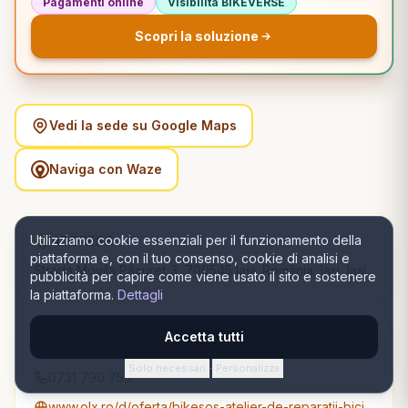
Pagamenti online
Visibilità BIKEVERSE
Scopri la soluzione
Vedi la sede su Google Maps
Naviga con Waze
Utilizziamo cookie essenziali per il funzionamento della
ADDRESS
piattaforma e, con il tuo consenso, cookie di analisi e
Strada Movila Păcureţ 3, 700545 Iași, România, Iași, Iași
pubblicità per capire come viene usato il sito e sostenere
la piattaforma.
Dettagli
Accetta tutti
CONTACT
Solo necessari
Personalizza
·
0731 790 750
www.olx.ro/d/oferta/bikesos-atelier-de-reparatii-biciclete-cu-preluare-de-la-domiciliu-IDh1dyB.html