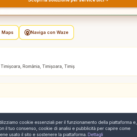
e Maps
Naviga con Waze
5 Timișoara, România, Timișoara, Timiș
tilizziamo cookie essenziali per il funzionamento della piattaforma e,
on il tuo consenso, cookie di analisi e pubblicità per capire come
iene usato il sito e sostenere la piattaforma.
Dettagli