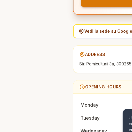
Vedi la sede su Googl
ADDRESS
Str. Pomiculturii 3a, 30026
OPENING HOURS
Monday
Tuesday
U
c
v
Wednesday