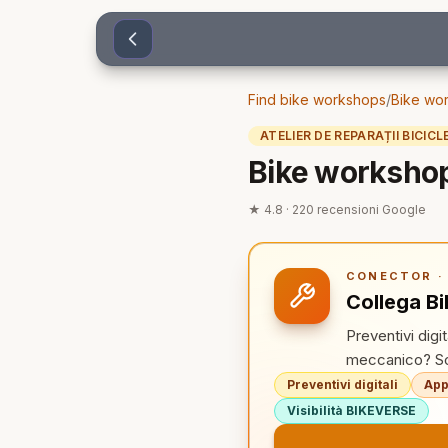
Sari la conținut
Find bike workshops
/
Bike wor
ATELIER DE REPARAȚII BICICL
Bike workshop
★
4.8
·
220
recensioni Google
CONECTOR · 
Collega B
Preventivi digi
meccanico? Sco
Preventivi digitali
App
Visibilità BIKEVERSE