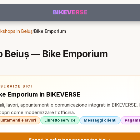
BIKEVERSE
kshops in Beiuș
/
Bike Emporium
p Beiuș — Bike Emporium
SERVICE BICI
ike Emporium in BIKEVERSE
tali, lavori, appuntamenti e comunicazione integrati in BIKEVERSE. 
pri come modernizzare l'officina.
untamenti e lavori
Libretto service
Messaggi clienti
Pagamen
Scopri la soluzione per service bici