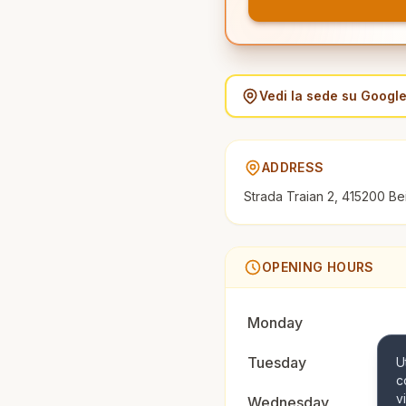
Vedi la sede su Googl
ADDRESS
Strada Traian 2, 415200 Be
OPENING HOURS
Monday
Tuesday
U
c
v
Wednesday