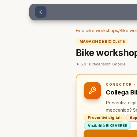
Sari la conținut
Find bike workshops
/
Bike wor
MAGAZIN DE BICICLETE
Bike worksho
★
5.0
·
6
recensioni Google
CONECTOR · 
Collega B
Preventivi digi
meccanico? Sco
Preventivi digitali
App
Visibilità BIKEVERSE