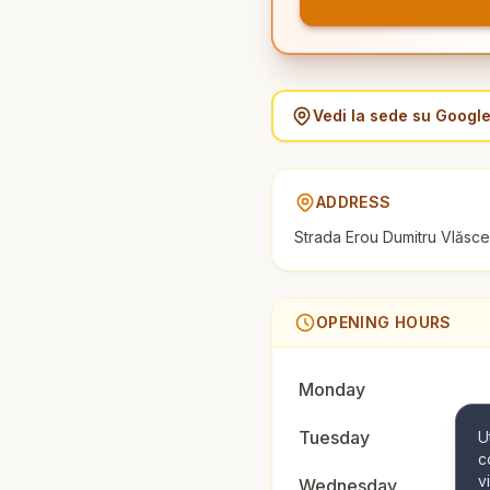
Vedi la sede su Googl
ADDRESS
Strada Erou Dumitru Vlăscea
OPENING HOURS
Monday
Tuesday
U
c
v
Wednesday