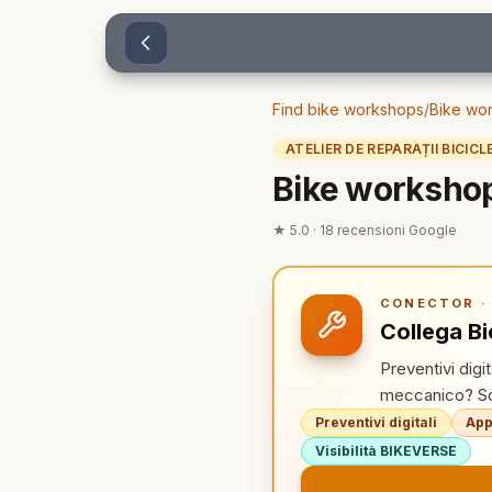
Sari la conținut
Find bike workshops
/
Bike wor
ATELIER DE REPARAȚII BICICL
Bike workshop 
★
5.0
·
18
recensioni Google
CONECTOR · 
Collega Bi
Preventivi digi
meccanico? Sco
Preventivi digitali
App
Visibilità BIKEVERSE