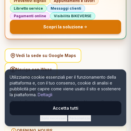
Preventivi digitali
Appuntamenti e lavori
Libretto service
Messaggi clienti
Pagamenti online
Visibilità BIKEVERSE
Scopri la soluzione
Vedi la sede su Google Maps
Naviga con Waze
Utilizziamo cookie essenziali per il funzionamento della
piattaforma e, con il tuo consenso, cookie di analisi e
pubblicità per capire come viene usato il sito e sostenere
ADDRESS
la piattaforma.
Dettagli
Strada Teodor Mihali 50, 400591 Cluj-Napoca, România,
Cluj-Napoca, Cluj
Accetta tutti
Solo necessari
Personalizza
·
OPENING HOURS