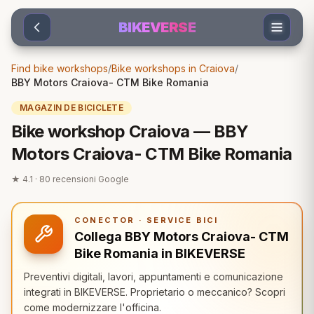
Sari la conținut
BIKEVERSE
Find bike workshops
/
Bike workshops in Craiova
/
BBY Motors Craiova- CTM Bike Romania
MAGAZIN DE BICICLETE
Bike workshop Craiova — BBY
Motors Craiova- CTM Bike Romania
★
4.1
·
80
recensioni Google
CONECTOR · SERVICE BICI
Collega BBY Motors Craiova- CTM
Bike Romania in BIKEVERSE
Preventivi digitali, lavori, appuntamenti e comunicazione
integrati in BIKEVERSE. Proprietario o meccanico? Scopri
come modernizzare l'officina.