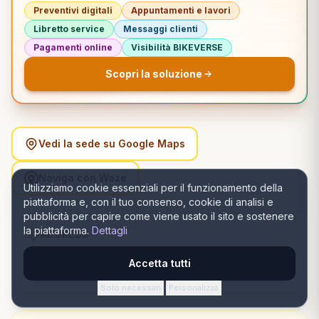
Preventivi digitali
Appuntamenti e lavori
Libretto service
Messaggi clienti
Pagamenti online
Visibilità BIKEVERSE
Scopri la soluzione
Vedi la sede su Google Maps
Naviga con Waze
Utilizziamo cookie essenziali per il funzionamento della
piattaforma e, con il tuo consenso, cookie di analisi e
pubblicità per capire come viene usato il sito e sostenere
la piattaforma.
Dettagli
ADDRESS
Strada George Enescu 32A, 200670 Craiova, România,
Accetta tutti
Craiova, Dolj
Solo necessari
Personalizza
·