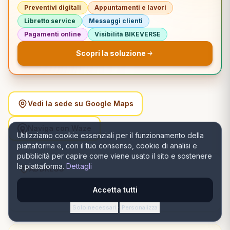
Preventivi digitali
Appuntamenti e lavori
Libretto service
Messaggi clienti
Pagamenti online
Visibilità BIKEVERSE
Scopri la soluzione
Vedi la sede su Google Maps
Naviga con Waze
Utilizziamo cookie essenziali per il funzionamento della
piattaforma e, con il tuo consenso, cookie di analisi e
pubblicità per capire come viene usato il sito e sostenere
la piattaforma.
Dettagli
ADDRESS
Bulevardul 1 Decembrie 1918 nr.63, 120234 Buzău,
Accetta tutti
România, Buzău, Buzău
Solo necessari
Personalizza
·